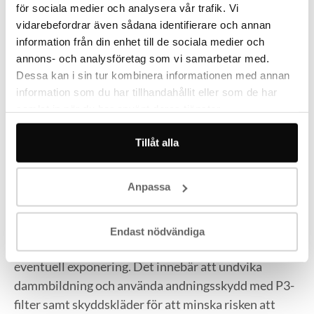
Så undviker du
för sociala medier och analysera vår trafik. Vi
vidarebefordrar även sådana identifierare och annan
asbestexponering framåt
information från din enhet till de sociala medier och
annons- och analysföretag som vi samarbetar med.
Det bästa sättet att undvika asbestexponering är att
Dessa kan i sin tur kombinera informationen med annan
ta reda på om material innehåller asbest innan
information som du har tillhandahållit eller som de har
arbete påbörjas, särskilt i äldre byggnader. Många
samlat in när du har använt deras tjänster.
exponeringar sker när rivning eller renovering inleds
utan att man först kontrollerat vad materialet
Tillåt alla
faktiskt består av.
Anpassa
Om det finns osäkerhet kring ett material är det
viktigt att pausa arbetet och undvika ytterligare
bearbetning tills provtagning eller inventering har
Endast nödvändiga
genomförts. Under tiden bör man skydda sig mot
eventuell exponering. Det innebär att undvika
dammbildning och använda andningsskydd med P3-
filter samt skyddskläder för att minska risken att