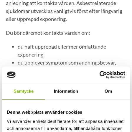
anledning att kontakta vården. Asbestrelaterade
sjukdomar utvecklas vanligtvis först efter långvarig
eller upprepad exponering.
Du bör däremot kontakta vården om:
du haft upprepad eller mer omfattande
exponering
du upplever symptom som andningsbesvär,
ihållande hosta eller bröstsmärta
du känner stark oro och behöver medicinsk
rådgivning
Samtycke
Information
Om
Vid kontakt med vården är det viktigt att nämna
misstänkt asbestexponering, så att bedömningen
Denna webbplats använder cookies
kan göras utifrån rätt förutsättningar.
Vi använder enhetsidentifierare för att anpassa innehållet
och annonserna till användarna, tillhandahålla funktioner