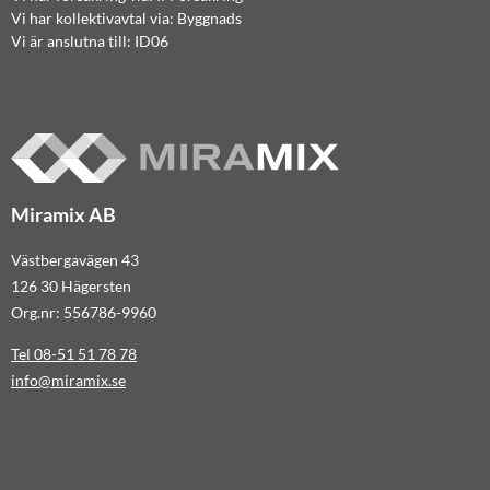
Vi har kollektivavtal via: Byggnads
Vi är anslutna till: ID06
Miramix AB
Västbergavägen 43
126 30 Hägersten
Org.nr: 556786-9960
Tel 08-51 51 78 78
info@miramix.se