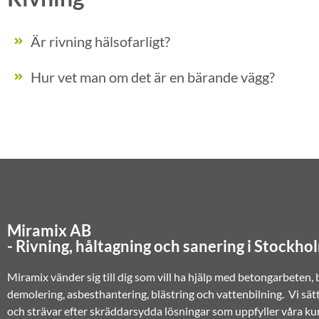
Är rivning hälsofarligt?
Hur vet man om det är en bärande vägg?
Miramix AB
- Rivning, håltagning och sanering i Stockho
Miramix vänder sig till dig som vill ha hjälp med betongarbeten,
demolering, asbesthantering, blästring och vattenbilning. Vi sät
och strävar efter skräddarsydda lösningar som uppfyller våra ku