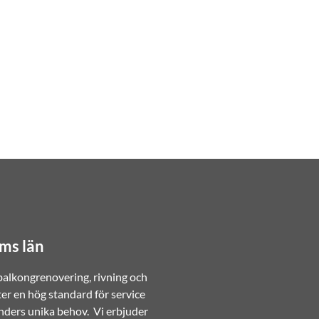
lms län
 balkongrenovering, rivning och
ter en hög standard för service
nders unika behov. Vi erbjuder