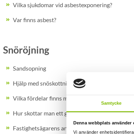
Vilka sjukdomar vid asbestexponering?
Var finns asbest?
Snöröjning
Sandsopning
Hjälp med snöskottning, vänd dig hit
Vilka fördelar finns med med takskottning?
Samtycke
Hur skottar man ett grönt tak?
Denna webbplats använder 
Fastighetsägarens ansvar vid snöras
Vi använder enhetsidentifierar