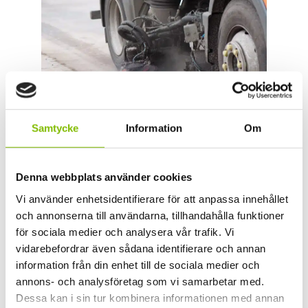
Samtycke
Information
Om
Företag och fastighetsbolag i Stockholm ska göra det
Denna webbplats använder cookies
de kan för att områdena runt fastigheterna ska vara
trygga och säkra att vistas i och där har
Vi använder enhetsidentifierare för att anpassa innehållet
och annonserna till användarna, tillhandahålla funktioner
halkbekämpning en naturlig plats.
för sociala medier och analysera vår trafik. Vi
Sandupptagningen i Stockholm brukar i vanliga fall
vidarebefordrar även sådana identifierare och annan
ske på våren, runt April månad beroende på
information från din enhet till de sociala medier och
väderförhållanden.
annons- och analysföretag som vi samarbetar med.
Dessa kan i sin tur kombinera informationen med annan
Författare