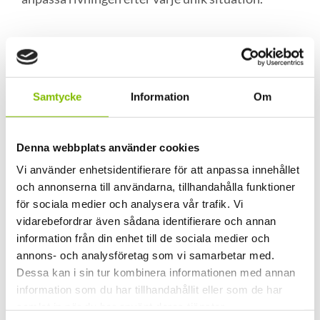
Fördelar med selektiv
rivning
Samtycke
Information
Om
Att välja selektiv rivning framför traditionell
rivning innebär flera viktiga fördelar.
Denna webbplats använder cookies
Miljövänligt – stora delar av materialet kan
Vi använder enhetsidentifierare för att anpassa innehållet
återanvändas eller återvinnas, vilket minskar
och annonserna till användarna, tillhandahålla funktioner
avfall och behovet av nya råvaror.
för sociala medier och analysera vår trafik. Vi
Kostnadseffektivt – lägre deponikostnader
vidarebefordrar även sådana identifierare och annan
och möjlighet till besparingar genom
information från din enhet till de sociala medier och
återbruk av material.
annons- och analysföretag som vi samarbetar med.
Dessa kan i sin tur kombinera informationen med annan
Flexibelt – gör det möjligt att bevara vissa
information som du har tillhandahållit eller som de har
delar av byggnaden samtidigt som andra tas
samlat in när du har använt deras tjänster.
bort.