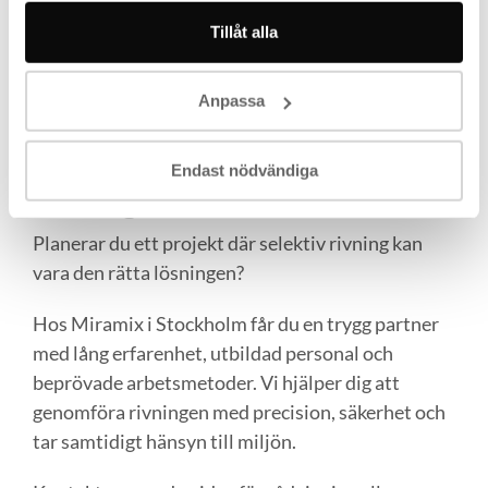
Tryggt – Miramix arbetar med
Tillåt alla
dokumenterade rutiner, utbildad personal
och högsta säkerhet i varje projekt.
Anpassa
Kontakta oss för selektiv
Endast nödvändiga
rivning i Stockholm
Planerar du ett projekt där selektiv rivning kan
vara den rätta lösningen?
Hos Miramix i Stockholm får du en trygg partner
med lång erfarenhet, utbildad personal och
beprövade arbetsmetoder. Vi hjälper dig att
genomföra rivningen med precision, säkerhet och
tar samtidigt hänsyn till miljön.