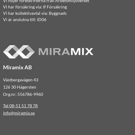
Vi följer föreskrifterna från Arbetsmiljöverket
Vi har försäkring via: If Försäkring
Vi har kollektivavtal via: Byggnads
Vi är anslutna till: ID06
Miramix AB
Västbergavägen 43
126 30 Hägersten
Org.nr: 556786-9960
Tel 08-51 51 78 78
info@miramix.se