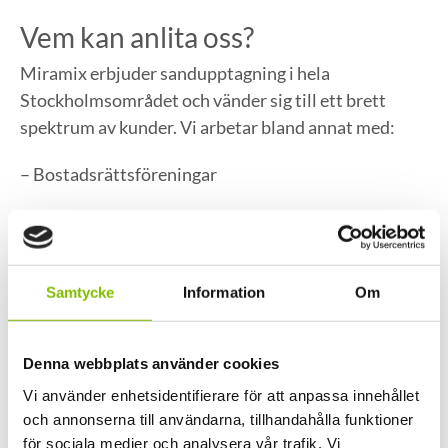
Vem kan anlita oss?
Miramix erbjuder sandupptagning i hela
Stockholmsområdet och vänder sig till ett brett
spektrum av kunder. Vi arbetar bland annat med:
– Bostadsrättsföreningar
– Samfällighetsföreningar
– Fastighetsägare
Samtycke
Information
Om
– Kommunala och privata företag
– Byggbolag och förvaltare
Denna webbplats använder cookies
Vi använder enhetsidentifierare för att anpassa innehållet
Vi tar oss an både mindre och större uppdrag.
och annonserna till användarna, tillhandahålla funktioner
Oavsett om det handlar om att sopa rent en
för sociala medier och analysera vår trafik. Vi