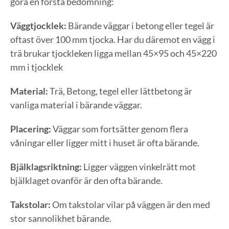
göra en första bedömning:
Väggtjocklek:
Bärande väggar i betong eller tegel är
oftast över 100 mm tjocka. Har du däremot en vägg i
trä brukar tjockleken ligga mellan 45×95 och 45×220
mm i tjocklek
Material:
Trä, Betong, tegel eller lättbetong är
vanliga material i bärande väggar.
Placering:
Väggar som fortsätter genom flera
våningar eller ligger mitt i huset är ofta bärande.
Bjälklagsriktning:
Ligger väggen vinkelrätt mot
bjälklaget ovanför är den ofta bärande.
Takstolar:
Om takstolar vilar på väggen är den med
stor sannolikhet bärande.