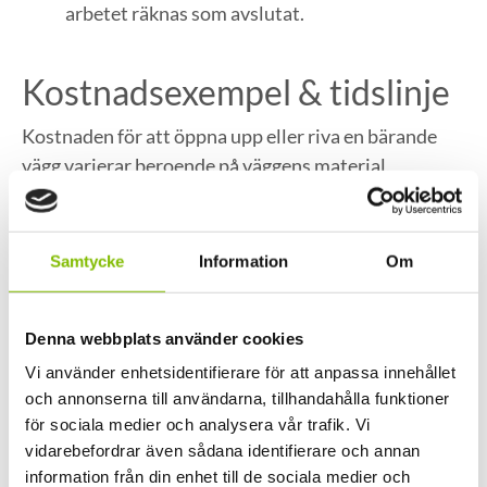
arbetet räknas som avslutat.
Kostnadsexempel & tidslinje
Kostnaden för att öppna upp eller riva en bärande
vägg varierar beroende på väggens material,
öppningens bredd, tillgänglighet, vilken balk som
krävs och kommunens handläggning.
Samtycke
Information
Om
I många lägenheter från 60-talet kan till exempel en
mindre öppning på cirka 1,2 meter kräva en HEA-
balk och provisoriska stöttor, vilket påverkar både
Denna webbplats använder cookies
pris och tidsåtgång.
Vi använder enhetsidentifierare för att anpassa innehållet
och annonserna till användarna, tillhandahålla funktioner
för sociala medier och analysera vår trafik. Vi
Vanliga misstag & risker
vidarebefordrar även sådana identifierare och annan
information från din enhet till de sociala medier och
Ett vanligt misstag är att anta att en vägg inte är