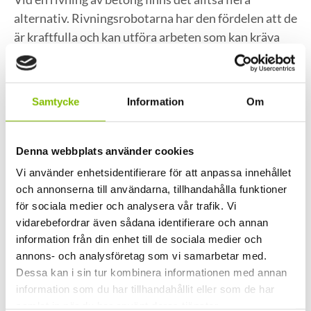
alternativ. Rivningsrobotarna har den fördelen att de
är kraftfulla och kan utföra arbeten som kan kräva
flera man. Rivningsrobotarna har också den fördelen
att det finns modeller som alltså passar till att
användas i trånga utrymmen. Det finns även
Samtycke
Information
Om
rivningsrobotar som själv kan ta sig upp för
exempelvis trappor vilket gör användandet av
rivningsroboten effektiv.
Denna webbplats använder cookies
Vi använder enhetsidentifierare för att anpassa innehållet
Läs gärna mer om
rivningsrobotarna i vår
och annonserna till användarna, tillhandahålla funktioner
maskinpark
som vi använder vid rivningsarbeten i
för sociala medier och analysera vår trafik. Vi
Stockholm.
vidarebefordrar även sådana identifierare och annan
information från din enhet till de sociala medier och
Författare
annons- och analysföretag som vi samarbetar med.
Dessa kan i sin tur kombinera informationen med annan
information som du har tillhandahållit eller som de har
samlat in när du har använt deras tjänster.
Andrei Adzinets