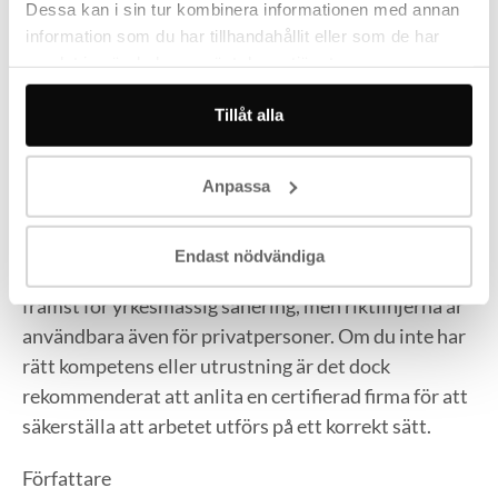
Dessa kan i sin tur kombinera informationen med annan
mikroskopiska fibrer som kan orsaka livshotande
information som du har tillhandahållit eller som de har
sjukdomar, såsom lungcancer och asbestos, om de
samlat in när du har använt deras tjänster.
andas in. Genom att följa reglerna kan dessa risker
minimeras.
Tillåt alla
Får man sanera asbest själv?
Anpassa
Som privatperson har du rätt att sanera asbest själv,
men det är viktigt att följa reglerna för säker
Endast nödvändiga
hantering. Arbetsmiljöverkets föreskrifter gäller
främst för yrkesmässig sanering, men riktlinjerna är
användbara även för privatpersoner. Om du inte har
rätt kompetens eller utrustning är det dock
rekommenderat att anlita en certifierad firma för att
säkerställa att arbetet utförs på ett korrekt sätt.
Författare