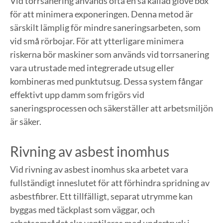
Vid torrsanering används ofta en så kallad glove box
för att minimera exponeringen. Denna metod är
särskilt lämplig för mindre saneringsarbeten, som
vid små rörbojar. För att ytterligare minimera
riskerna bör maskiner som används vid torrsanering
vara utrustade med integrerade utsug eller
kombineras med punktutsug. Dessa system fångar
effektivt upp damm som frigörs vid
saneringsprocessen och säkerställer att arbetsmiljön
är säker.
Rivning av asbest inomhus
Vid rivning av asbest inomhus ska arbetet vara
fullständigt inneslutet för att förhindra spridning av
asbestfibrer. Ett tillfälligt, separat utrymme kan
byggas med täckplast som väggar, och
arbetsområdet ska ventileras med undertryck i