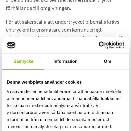
förhållande till omgivningen.
För att säkerställa att undertrycket bibehålls krävs
en tryckdifferensmätare som kontinuerligt
övervakar ventilationssystemet. Om läckage uppstår
kommer luft att strömma in i arbetsområdet istället
för att fibrer läcker ut. En säkerhetssluss ska finnas
för att underlätta tillträde och utträde från det
Samtycke
Information
Om
inneslutna området. Slussen ska vara utrustad med
möjligheter för arbetare att ta av sig skyddskläder
Denna webbplats använder cookies
och tvätta händerna efter avslutat arbete.
Vi använder enhetsidentifierare för att anpassa innehållet
Varför är regler vid asbestsanering viktiga?
och annonserna till användarna, tillhandahålla funktioner
för sociala medier och analysera vår trafik. Vi
Reglerna för asbestsanering är utformade för att
vidarebefordrar även sådana identifierare och annan
information från din enhet till de sociala medier och
skydda människor från de allvarliga hälsorisker som
annons- och analysföretag som vi samarbetar med.
asbest medför. Vid rivning eller hantering frigörs