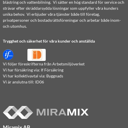
blästring och vattenbilning. Vi sätter en hög standard för service och
strävar efter skräddarsydda lösningar som uppfyller våra kunders
unika behov. Vi erbjuder våra tjänster både till företag,
privatpersoner och bostadsrättsföreningar och arbetar både inom-
och utomhus.
Trygghet och säkerhet för våra kunder och anställda
Vi följer föreskrifterna från Arbetsmiljöverket
Vi har försäkring via: If Försäkring
Vi har kollektivavtal via: Byggnads
Vi är anslutna till: ID06
Miramix AB