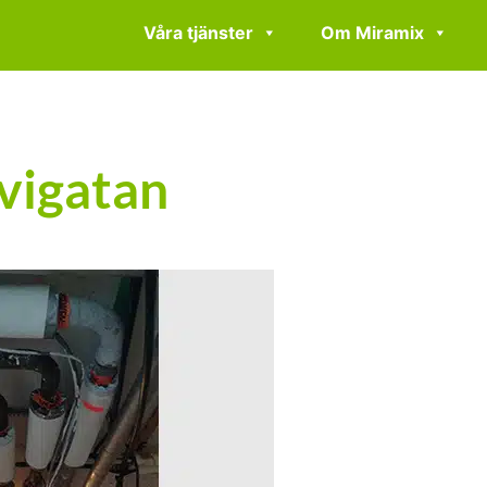
Våra tjänster
Om Miramix
vigatan