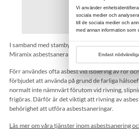
Vi använder enhetsidentifierar
sociala medier och analysera 
till de sociala medier och a
med annan information som du 
I samband med stambyte i fastigheten upptäckte m
Miramix asbestsanera rörinstallationerna i hela k
Endast nödvändig
Förr användes ofta asbest vid isolering av rör och
förbjudet att använda på grund de farliga hälso
normalt inte nämnvärt förutom vid rivning, slipni
frigöras. Därför är det viktigt att rivning av asbes
behörighet att utföra asbestsaneringar.
Läs mer om våra tjänster inom asbestsanering oc