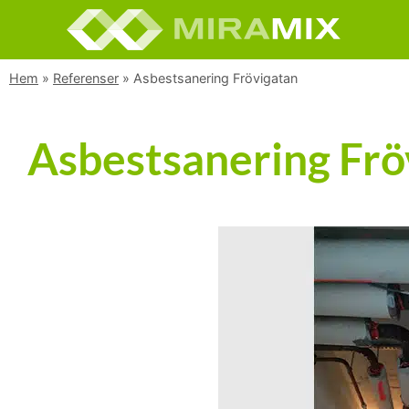
Hem
»
Referenser
»
Asbestsanering Frövigatan
Asbestsanering Frö