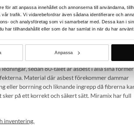
e för att anpassa innehållet och annonserna till användarna, tillh
vår trafik. Vi vidarebefordrar även sådana identifierare och anna
nnons- och analysföretag som vi samarbetar med. Dessa kan i sin
har tillhandahållit eller som de har samlat in när du har använt 
an asbest. På beställning av byggföretaget fick
ällaren.
a
Anpassa
 ledningar, sedan 80-talet är asbest i alla sina former
effekterna. Material där asbest förekommer dammar
ng eller borrning och liknande ingrepp då fibrerna ka
t sker på ett korrekt och säkert sätt. Miramix har full
h inventering.