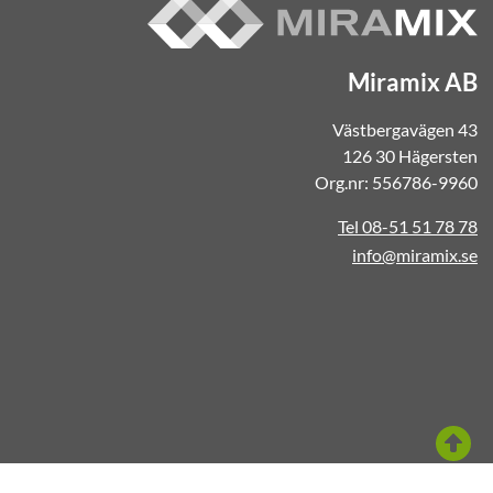
Miramix AB
Västbergavägen 43
126 30 Hägersten
Org.nr: 556786-9960
Tel 08-51 51 78 78
info@miramix.se