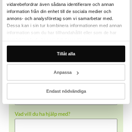
vidarebefordrar även sådana identifierare och annan
information från din enhet till de sociala medier och
Vill du bli kontaktad?
annons- och analysföretag som vi samarbetar med.
Dessa kan i sin tur kombinera informationen med annan
Namn
(Obligatoriskt)
information som du har tillhandahållit eller som de har
samlat in när du har använt deras tjänster.
Tillåt alla
Telefon
(Obligatoriskt)
Anpassa
E-post
(Obligatoriskt)
Endast nödvändiga
Vad vill du ha hjälp med?