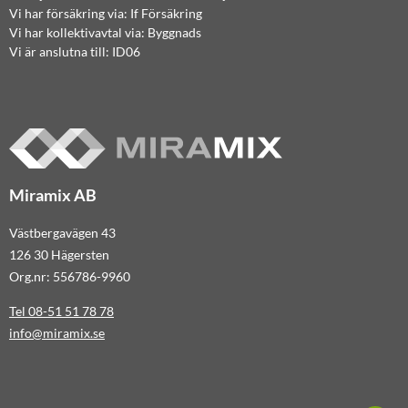
Vi har försäkring via: If Försäkring
Vi har kollektivavtal via: Byggnads
Vi är anslutna till: ID06
Miramix AB
Västbergavägen 43
126 30 Hägersten
Org.nr: 556786-9960
Tel 08-51 51 78 78
info@miramix.se