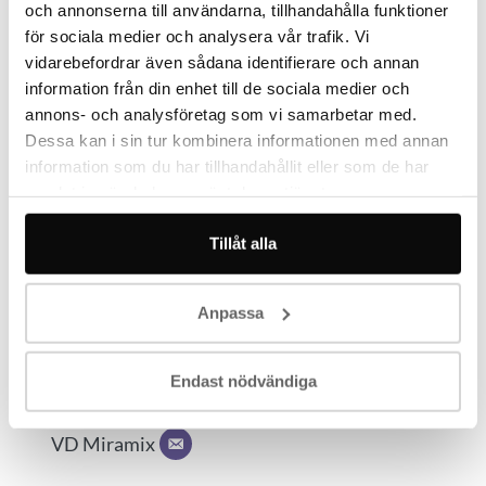
inom håltagningar och borrningar i betong av olika
och annonserna till användarna, tillhandahålla funktioner
storlekar, saneringar av bland annat asbest samt
för sociala medier och analysera vår trafik. Vi
rivningsarbeten. Bland våra kunder finns
vidarebefordrar även sådana identifierare och annan
privatpersoner, bostadsrättsföreningar och företag
information från din enhet till de sociala medier och
annons- och analysföretag som vi samarbetar med.
runt om i Stockholmsområdet.
Dessa kan i sin tur kombinera informationen med annan
information som du har tillhandahållit eller som de har
Arbetet med bilningen i det 200 kvadratmeter stora
samlat in när du har använt deras tjänster.
källargolvet hade sin start den 14 augusti 2017. Se
gärna bilderna från projektets början och läs även
Tillåt alla
gärna mer om våra
tjänster inom bilning.
Författare
Anpassa
Endast nödvändiga
Andrei Adzinets
VD Miramix