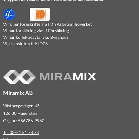
Vi följer föreskrifterna från Arbetsmiljöverket
Vi har försäkring via: If Försäkring
Vi har kollektivavtal via: Byggnads
Vi är anslutna till: ID06
Miramix AB
Västbergavägen 43
126 30 Hägersten
Org.nr: 556786-9960
Tel 08-51 51 78 78