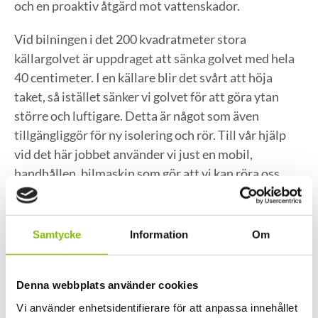
och en proaktiv åtgärd mot vattenskador.
Vid bilningen i det 200 kvadratmeter stora
källargolvet är uppdraget att sänka golvet med hela
40 centimeter. I en källare blir det svårt att höja
taket, så istället sänker vi golvet för att göra ytan
större och luftigare. Detta är något som även
tillgängliggör för ny isolering och rör. Till vår hjälp
vid det här jobbet använder vi just en mobil,
handhållen, bilmaskin som gör att vi kan röra oss
fritt och i alla utrymmen.
Samtycke
Information
Om
Betongarbeten i
Stockholmsområdet
Denna webbplats använder cookies
Förutom bilning i betong erbjuder vi även tjänster
Vi använder enhetsidentifierare för att anpassa innehållet