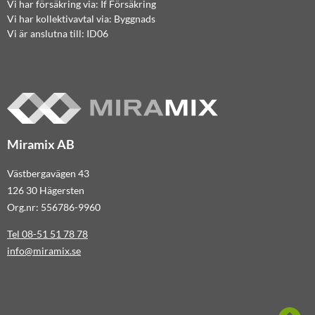
Vi har försäkring via: If Försäkring
Vi har kollektivavtal via: Byggnads
Vi är anslutna till: ID06
Miramix AB
Västbergavägen 43
126 30 Hägersten
Org.nr: 556786-9960
Tel 08-51 51 78 78
info@miramix.se