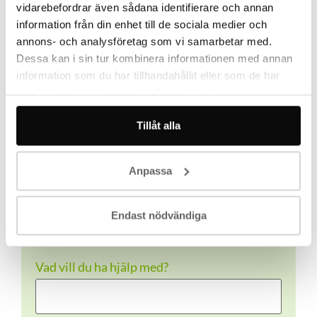
vidarebefordrar även sådana identifierare och annan
Vill du bli kontaktad?
information från din enhet till de sociala medier och
annons- och analysföretag som vi samarbetar med.
Dessa kan i sin tur kombinera informationen med annan
Namn
(Obligatoriskt)
information som du har tillhandahållit eller som de har
samlat in när du har använt deras tjänster.
Tillåt alla
Telefon
(Obligatoriskt)
Anpassa
E-post
(Obligatoriskt)
Endast nödvändiga
Vad vill du ha hjälp med?