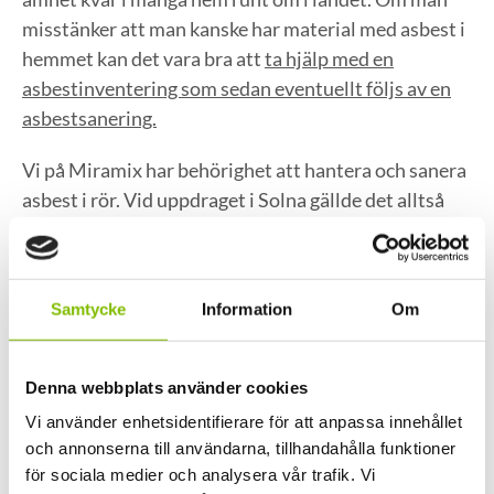
misstänker att man kanske har material med asbest i
hemmet kan det vara bra att
ta hjälp med en
asbestinventering som sedan eventuellt följs av en
asbestsanering.
Vi på Miramix har behörighet att hantera och sanera
asbest i rör. Vid uppdraget i Solna gällde det alltså
just sanering av rörisolering i en källare.
Säker rörisolering av asbest
Samtycke
Information
Om
I samband med en sanering av asbest skärmar vi av
det utrymme som ska saneras så att den skadliga
Denna webbplats använder cookies
asbesten inte kan spridas utanför området. Sedan
Vi använder enhetsidentifierare för att anpassa innehållet
utför vi saneringen med rätt typ av
och annonserna till användarna, tillhandahålla funktioner
säkerhetsutrustning och metod. Efter en sanering av
för sociala medier och analysera vår trafik. Vi