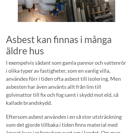
Asbest kan finnas i många
äldre hus
I exempelvis sådant som gamla pannor och vattenrör
i olika typer av fastigheter, som en vanlig villa,
användes förr i tiden ofta asbest till isolering. Men
asbesten har även använts allt från lim till
golvmattor till fix och fog samt i skydd mot eld, så
kallade brandskydd.
Eftersom asbest användes i en så stor utsträckning
som det gjorde tillbaka i tiden finns material med
ämnet kvar i många hem runt om i landet. Om man