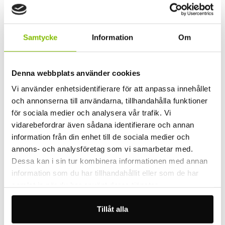
Miramix strävar alltid efter att arbeta snabbt och
kostnadseffektivt för att se till att kunderna får bästa
möjliga service och är nöjda med det slutliga
Samtycke
Information
Om
resultatet. För att uppfylla dessa krav ser vi till att
alltid ha kunnig och kompetent personal tillgänglig,
dessa i sin tur har såklart den allra senaste och bästa
Denna webbplats använder cookies
utrustningen till sitt förfogande.
Vi använder enhetsidentifierare för att anpassa innehållet
och annonserna till användarna, tillhandahålla funktioner
Författare
för sociala medier och analysera vår trafik. Vi
vidarebefordrar även sådana identifierare och annan
information från din enhet till de sociala medier och
annons- och analysföretag som vi samarbetar med.
Andrei Adzinets
Dessa kan i sin tur kombinera informationen med annan
VD Miramix
information som du har tillhandahållit eller som de har
samlat in när du har använt deras tjänster.
Tillåt alla