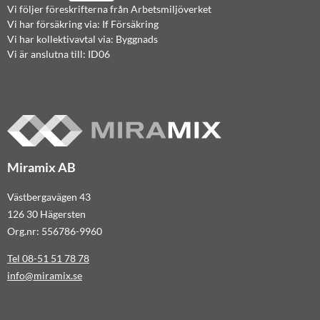
Vi följer föreskrifterna från Arbetsmiljöverket
Vi har försäkring via: If Försäkring
Vi har kollektivavtal via: Byggnads
Vi är anslutna till: ID06
Miramix AB
Västbergavägen 43
126 30 Hägersten
Org.nr: 556786-9960
Tel 08-51 51 78 78
info@miramix.se