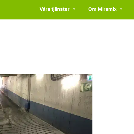
Våra tjänster
Om Miramix