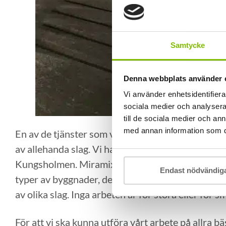
Samtycke
Denna webbplats använder 
Vi använder enhetsidentifierar
sociala medier och analysera 
till de sociala medier och a
med annan information som du 
En av de tjänster som vi på Miramix erbjuder vår
av allehanda slag. Vi har bland annat utfört spårni
Kungsholmen. Miramix utför också bilning i hela 
Endast nödvändig
typer av byggnader, det spelar ingen roll om det r
av olika slag. Inga arbeten är för stora eller för s
För att vi ska kunna utföra vårt arbete på allra b