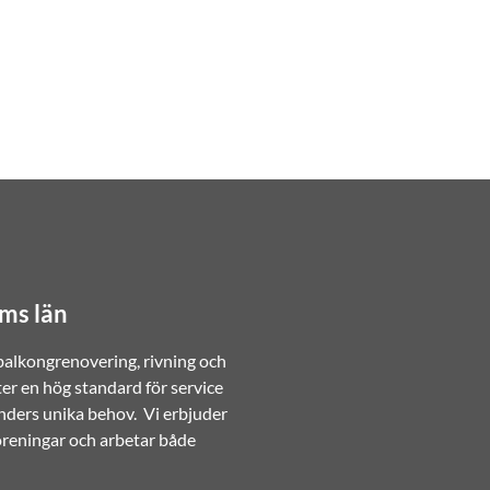
lms län
 balkongrenovering, rivning och
ter en hög standard för service
nders unika behov. Vi erbjuder
föreningar och arbetar både