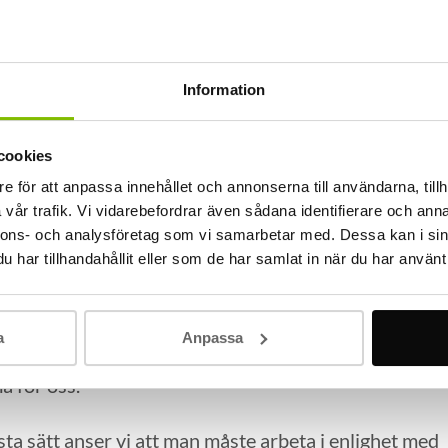
Information
cookies
e för att anpassa innehållet och annonserna till användarna, tillh
vår trafik. Vi vidarebefordrar även sådana identifierare och anna
nnons- och analysföretag som vi samarbetar med. Dessa kan i sin
har tillhandahållit eller som de har samlat in när du har använt 
a kunder är spårning i olika byggnadskonstruktioner
ng av olika slag i ett stort garage beläget på
Stockholm och dess närområde. Vi utför bilning i alla
a
Anpassa
ör sig om en privat bostad eller offentliga byggnader
må för oss.
ästa sätt anser vi att man måste arbeta i enlighet med