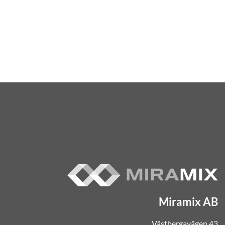
Miramix AB
Västbergavägen 43